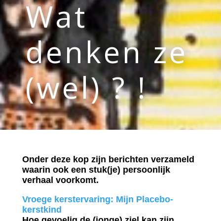
Wat
denken ze
(wel) ? !
Onder deze kop zijn berichten verzameld
waarin ook een stuk(je) persoonlijk
verhaal voorkomt.
Vroege kerstervaring: Mijn Placebo-
kerstkind
Hoe gevoelig de (jonge) ziel kan zijn.