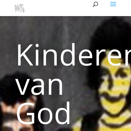
Kindere
van
God