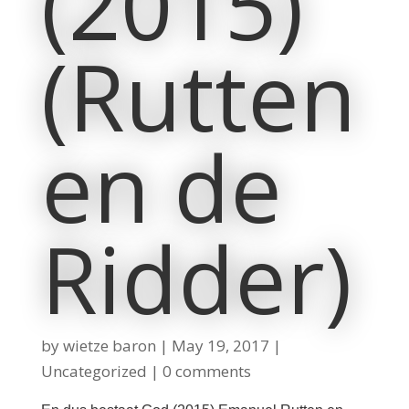
(2015)
(Rutten
en de
Ridder)
by
wietze baron
|
May 19, 2017
|
Uncategorized
|
0 comments