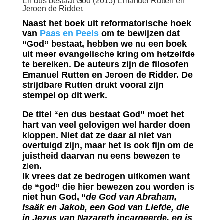
En dus bestaat God (2015) Emanuel Rutten en
Jeroen de Ridder.
Naast het boek uit reformatorische hoek
van
Paas en Peels
om te
bewijzen dat
“God” bestaat, hebben we nu een boek
uit meer evangelische kring om hetzelfde
te bereiken. De auteurs zijn de filosofen
Emanuel Rutten en Jeroen de Ridder. De
strijdbare Rutten drukt vooral zijn
stempel op dit werk.
De titel “en dus bestaat God” moet het
hart van veel gelovigen wel harder doen
kloppen. Niet dat ze daar al niet van
overtuigd zijn, maar het is ook fijn om de
juistheid daarvan nu eens bewezen te
zien.
Ik vrees dat ze bedrogen uitkomen want
de “god” die hier bewezen zou worden is
niet hun God, “
de God van Abraham,
Isaäk en Jakob, een God van Liefde, die
in Jezus van Nazareth incarneerde, en is