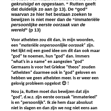
gekruisigd en opgestaan
. “ Rutten geeft
dat duidelijk zo aan (p 13). De “god”
waarvan ze hier het bestaan zoeken te
bewijzen is niet meer dan de “
immateriële
persoonlijke eerste oorzaak van de
wereld
” (p 13)
Voor atheïsten zou dit dan, in mijn woorden,
een “
materiële onpersoonlijke oorzaak”
zijn.
Het lijkt mij een goed idee om dit dan ook maar
“god” te noemen, hun “god” dan. Immers
“what’s in a name” en aangezien “god”
Germaans is voor het Griekse “theos” zouden
“atheïsten” daarmee ook in “god” geloven en
hebben we geen atheïsten meer. Is er weer een
😊
gelovig probleem opgelost
!
Nou ja, Rutten moet dus bewijzen dat zijn
“god”, d.w.z. zijn eerste oorzaak “immaterieel”
is en “persoonlijk”. Ik zie hem daar absoluut
niet in slagen en dan zijn we nog niet eens aan