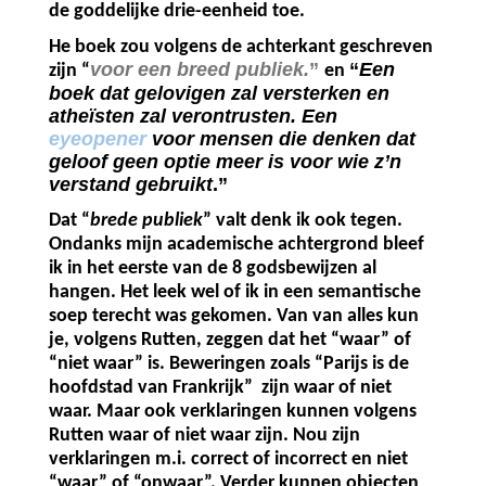
de goddelijke drie-eenheid toe.
He boek zou volgens de achterkant geschreven
voor een breed publiek.
”
“
Een
zijn “
en
boek dat gelovigen zal versterken en
atheïsten zal verontrusten. Een
eyeopener
voor mensen die denken dat
geloof geen optie meer is voor wie z’n
verstand gebruikt
.”
Dat “
brede publiek
” valt denk ik ook tegen.
Ondanks mijn academische achtergrond bleef
ik in het eerste van de 8 godsbewijzen al
hangen. Het leek wel of ik in een semantische
soep terecht was gekomen. Van van alles kun
je, volgens Rutten, zeggen dat het “waar” of
“niet waar” is. Beweringen zoals “Parijs is de
hoofdstad van Frankrijk”
zijn
waar of niet
waar. Maar ook verklaringen kunnen volgens
Rutten waar of niet waar zijn. Nou zijn
verklaringen m.i. correct of incorrect en niet
“waar” of “onwaar”. Verder kunnen objecten