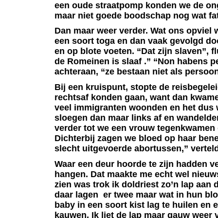
een oude straatpomp konden we de ong
maar niet goede boodschap nog wat fa
Dan maar weer verder. Wat ons opviel w
een soort toga en dan vaak gevolgd do
en op blote voeten. “Dat zijn slaven”, 
de Romeinen is slaaf .” “Non habens pe
achteraan, “ze bestaan niet als persoon
Bij een kruispunt, stopte de reisbegelei
rechtsaf konden gaan, want dan kwame
veel immigranten woonden en het dus 
sloegen dan maar links af en wandelde
verder tot we een vrouw tegenkwamen di
Dichterbij zagen we bloed op haar bene
slecht uitgevoerde abortussen,” vertel
Waar een deur hoorde te zijn hadden ve
hangen. Dat maakte me echt wel nieuws
zien was trok ik doldriest zo’n lap aan 
daar lagen
er twee maar wat in hun bloo
baby in een soort kist lag te huilen en 
kauwen. Ik liet de lap maar gauw weer v