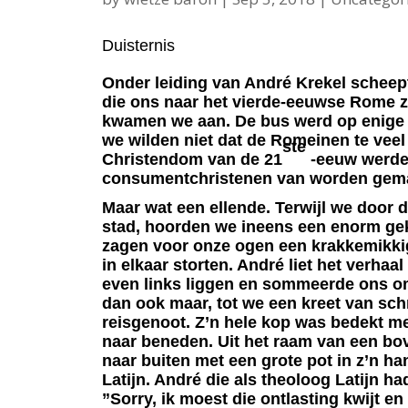
Duisternis
Onder leiding van André Krekel scheep
die ons naar het vierde-eeuwse Rome z
kwamen we aan. De bus werd op enige
we wilden niet dat de Romeinen te veel
ste
Christendom van de 21
-eeuw werde
consumentchristenen van worden gem
Maar wat een ellende. Terwijl we door d
stad, hoorden we ineens een enorm ge
zagen voor onze ogen een krakkemikkig
in elkaar storten. André liet het verha
even links liggen en sommeerde ons om
dan ook maar, tot we een kreet van sc
reisgenoot. Z’n hele kop was bedekt met
naar beneden. Uit het raam van een bo
naar buiten met een grote pot in z’n ha
Latijn. André die als theoloog Latijn ha
”Sorry, ik moest die ontlasting kwijt en 