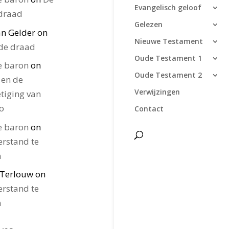
Evangelisch geloof
draad
Gelezen
van Gelder
on
Nieuwe Testament
de draad
Oude Testament 1
e baron
on
Oude Testament 2
 en de
Verwijzingen
etiging van
ho
Contact
e baron
on
erstand te
n
 Terlouw
on
erstand te
n