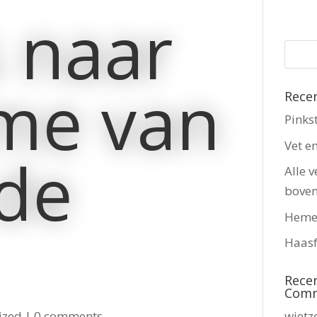
s naar
me van
Rece
Pinks
Vet e
rde
Alle v
bove
Heme
Haasf
Rece
Com
wietz
ized
|
0 comments