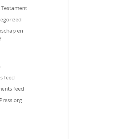
 Testament
egorized
nschap en
f
n
es feed
ents feed
ress.org