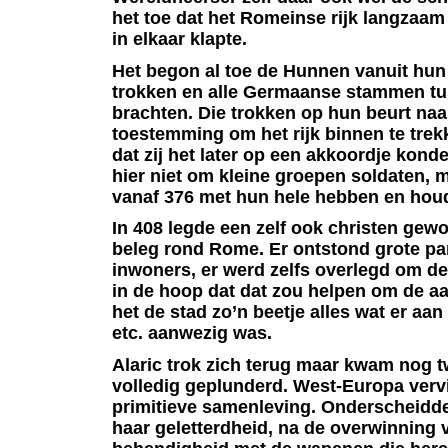
het toe dat het Romeinse rijk langzaa
in elkaar klapte.
Het begon al toe de Hunnen vanuit hun
trokken en alle Germaanse stammen tus
brachten. Die trokken op hun beurt naa
toestemming om het rijk binnen te trek
dat zij het later op een akkoordje kond
hier niet om kleine groepen soldaten,
vanaf 376 met hun hele hebben en hou
In 408 legde een zelf ook christen gew
beleg rond Rome. Er ontstond grote pa
inwoners, er werd zelfs overlegd om de
in de hoop dat dat zou helpen om de aan
het de stad zo’n beetje alles wat er aan
etc. aanwezig was.
Alaric trok zich terug maar kwam nog 
volledig geplunderd. West-Europa vervi
primitieve samenleving. Onderscheidde
haar geletterdheid, na de overwinning