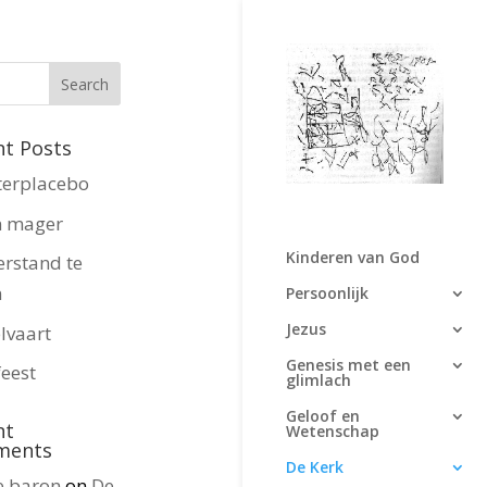
nt Posts
terplacebo
n mager
Kinderen van God
erstand te
n
Persoonlijk
Jezus
lvaart
Genesis met een
eest
glimlach
Geloof en
nt
Wetenschap
ments
De Kerk
e baron
on
De