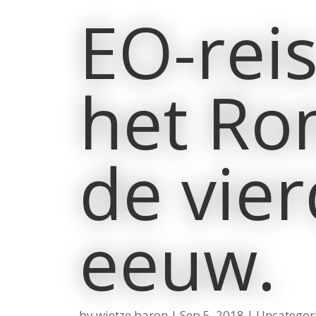
EO-rei
het Ro
de vie
eeuw.
by
wietze baron
|
Sep 5, 2018
|
Uncategor