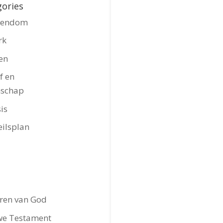
gories
stendom
rk
en
f en
nschap
is
eilsplan
ren van God
we Testament