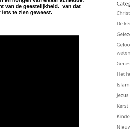
 en horigen van elkaar scheidde.
Cate
t van de geestelijkheid.
Van dat
Chri
 iets te zien geweest.
De ke
Gelez
Geloo
wete
Genes
Het h
Islam
Jezus
Kerst
Kinde
Nieu