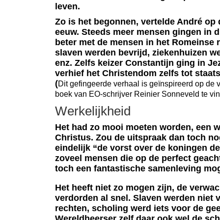
leven.
Zo is het begonnen, vertelde André op d
eeuw. Steeds meer mensen gingen in di
beter met de mensen in het Romeinse ri
slaven werden bevrijd, ziekenhuizen w
enz. Zelfs keizer Constantijn ging in J
verhief het Christendom zelfs tot staat
(
Dit gefingeerde verhaal is geïnspireerd op de vo
boek van EO-schrijver Reinier Sonneveld te vind
Werkelijkheid
Het had zo mooi moeten worden, een w
Christus. Zou de uitspraak dan toch n
eindelijk “de vorst over de koningen d
zoveel mensen die op de perfect geacht
toch een fantastische samenleving mo
Het heeft niet zo mogen zijn, de verwa
verdorden al snel. Slaven werden niet v
rechten, scholing werd iets voor de gee
Wereldheerser zelf daar ook wel de sc