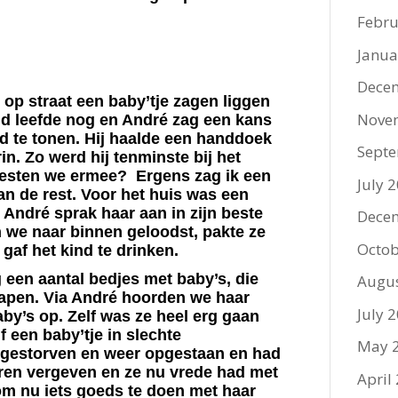
Febru
Janua
Dece
op straat een baby’tje zagen liggen
Nove
nd leefde nog en André zag een kans
id te tonen. Hij haalde een handdoek
Sept
in. Zo werd hij tenminste bij het
moesten we ermee?
Ergens zag ik een
July 
dan de rest. Voor het huis was een
 André sprak haar aan in zijn beste
Dece
n we naar binnen geloodst, pakte ze
Octob
gaf het kind te drinken.
een aantal bedjes met baby’s, die
Augu
slapen. Via André hoorden we haar
July 
aby’s op. Zelf was ze heel erg gaan
f een baby’tje in slechte
May 
gestorven en weer opgestaan en had
ren vergeven en ze nu vrede had met
April
om nu iets goeds te doen met haar