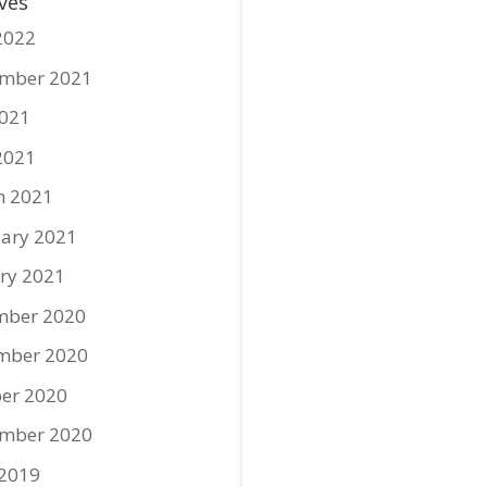
ves
2022
ember 2021
2021
2021
h 2021
ary 2021
ry 2021
mber 2020
mber 2020
er 2020
ember 2020
 2019