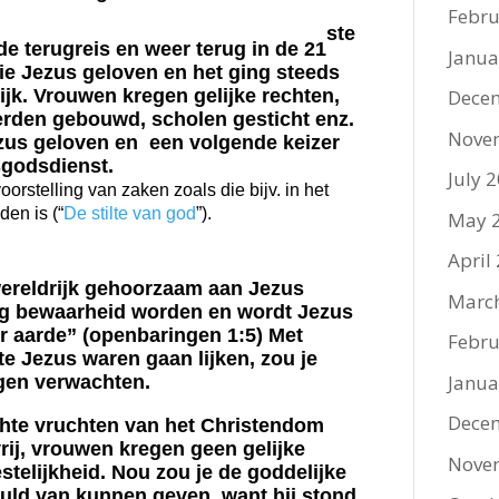
Febru
ste
e terugreis en weer terug in de 21
Janua
e Jezus geloven en het ging steeds
Dece
jk. Vrouwen kregen gelijke rechten,
erden gebouwd, scholen gesticht enz.
Nove
ezus geloven en
een volgende keizer
sgodsdienst.
July 
orstelling van zaken zoals die bijv. in het
en is (“
De stilte van god
”).
May 
April
ereldrijk gehoorzaam aan Jezus
Marc
og bewaarheid worden en wordt Jezus
er aarde” (openbaringen 1:5) Met
Febru
e Jezus waren gaan lijken, zou je
Janua
gen verwachten.
Dece
chte vruchten van het Christendom
rij, vrouwen kregen geen gelijke
Nove
stelijkheid. Nou zou je de goddelijke
huld van kunnen geven, want hij stond