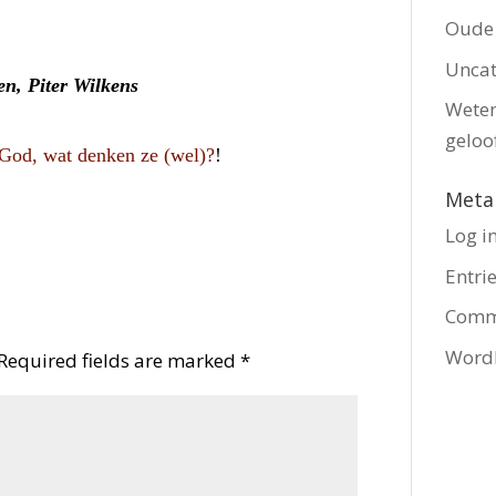
Oude
Uncat
ben, Piter Wilkens
Wete
geloo
God, wat denken ze (wel)?
!
Meta
Log i
Entri
Comm
WordP
Required fields are marked
*