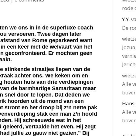
rode 
Y.Y. 
De ro
ten we ons in in de superluxe coach
ou vervoeren. Twee dagen later
wietz
 afstand van Rome geparkeerd want
Jozua
 in een keer met de welvaart van het
n geconfronteerd. Er mochten geen
verni
aakt.
Jeric
e stinkende straatjes liepen van de
wietz
kraak achter ons. We keken om en
 houten huis van drie verdiepingen
Alle v
al van de barmhartige Samaritaan maar
bove
 snel door te lopen. Dat deden we
hrik hoorden uit de mond van een
Hans
 stront en het droop bij z’n nette pak
Alle v
venverdieping stak een man z’n hoofd
bove
nden. Hij schreeuwde wat in het
d geleerd, vertaalde het even. Hij zegt
had jullie zo gauw niet gezien.” Bij