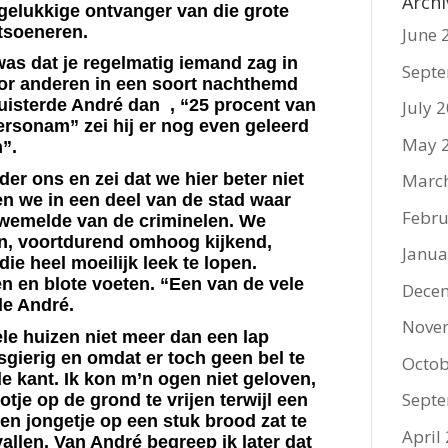
Archi
elukkige ontvanger van die grote
tsoeneren.
June 
as dat je regelmatig iemand zag in
Sept
or anderen in een soort nachthemd
fluisterde André dan
, “25 procent van
July 
rsonam” zei hij er nog even geleerd
May 
”.
der ons en zei dat we hier beter niet
Marc
n we in een deel van de stad waar
Febru
wemelde van de criminelen. We
n, voortdurend omhoog kijkend,
Janua
e heel moeilijk leek te lopen.
n en blote voeten. “Een van de vele
Dece
de André.
Nove
le huizen niet meer dan een lap
gierig en omdat er toch geen bel te
Octob
de kant. Ik kon m’n ogen niet geloven,
Sept
tje op de grond te vrijen terwijl een
een jongetje op een stuk brood zat te
April
allen. Van André begreep ik later dat