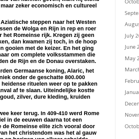
Octob
m maar zeker economisch en cultureel
Sept
 Aziatische steppen naar het Westen
Augu
sen de Wolga en Rijn in rep en roer
July 
r het Romeinse rijk. Kregen zij geen
ken, dan kwamen zij toch, in de hoop
June 
en gooien met de keizer. En het ging
 maar om complete volksstammen die
May 
den de Rijn en de Donau overstaken.
Marc
orden Germaanse koning, Alaric, het
niek onder de geschatte 800.000
Febru
 heidense rituelen weer op te pakken
val af te slaan. Uiteindelijke kostte
Janua
 goud, zilver, dure kleding, kruiden
Dece
twee keer terug. In 409-410 werd Rome
Nove
el in de eeuwen daarna tot een
Octob
 de Romeinse elite zich vooral door
 van het christendom was het al gauw