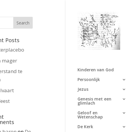
nt Posts
terplacebo
n mager
Kinderen van God
erstand te
n
Persoonlijk
Jezus
lvaart
Genesis met een
eest
glimlach
Geloof en
nt
Wetenschap
ments
De Kerk
e baron
on
De