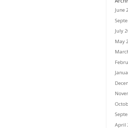
Archi
June 
Sept
July 
May 
Marc
Febru
Janua
Dece
Nove
Octob
Sept
April