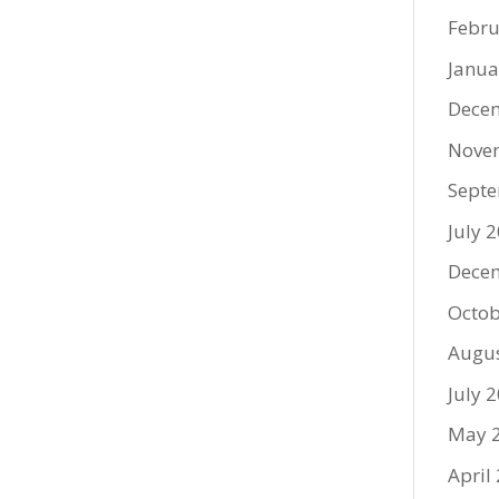
Febru
Janua
Dece
Nove
Sept
July 
Dece
Octob
Augu
July 
May 
April