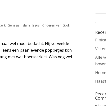
kerk
,
Genesis
,
Islam
,
Jezus
,
Kinderen van God
,
Rece
Pinks
maal wel mooi bedacht. Hij verveelde
Vet e
el eens een paar levende poppetjes kon
ang met wat boetseerklei. Was nog wel
Alle v
bove
Heme
Haasf
Rece
Com
wietz