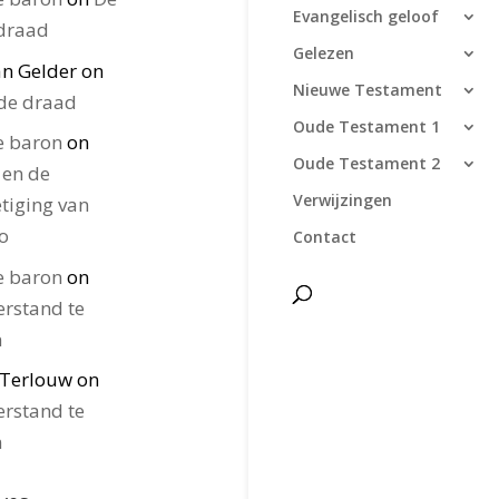
Evangelisch geloof
draad
Gelezen
van Gelder
on
Nieuwe Testament
de draad
Oude Testament 1
e baron
on
Oude Testament 2
 en de
Verwijzingen
etiging van
ho
Contact
e baron
on
erstand te
n
 Terlouw
on
erstand te
n