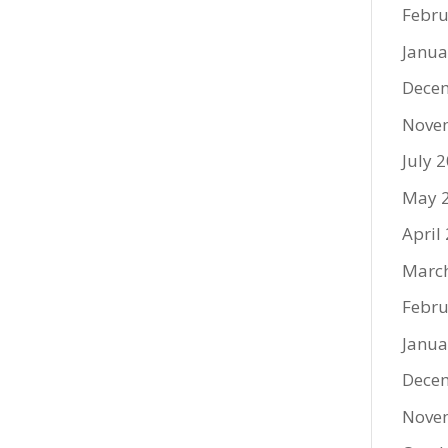
Febru
Janua
Dece
Nove
July 
May 
April
Marc
Febru
Janua
Dece
Nove