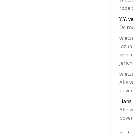
rode 
Y.Y. 
De ro
wietz
Jozua
verni
Jeric
wietz
Alle v
bove
Hans
Alle v
bove