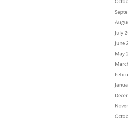
Octob
Sept
Augu
July 
June 
May 
Marc
Febru
Janua
Dece
Nove
Octob