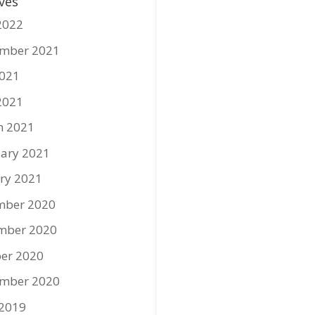
ves
2022
ember 2021
2021
2021
h 2021
ary 2021
ry 2021
mber 2020
mber 2020
er 2020
ember 2020
 2019