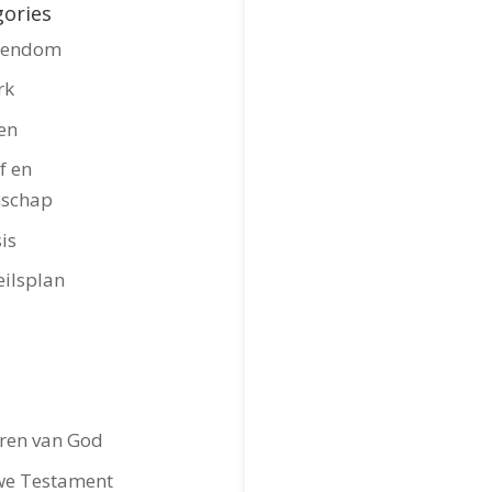
gories
stendom
rk
en
f en
nschap
is
eilsplan
ren van God
we Testament