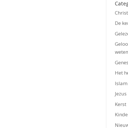
Cate
Chri
De ke
Gelez
Geloo
wete
Genes
Het h
Islam
Jezus
Kerst
Kinde
Nieu